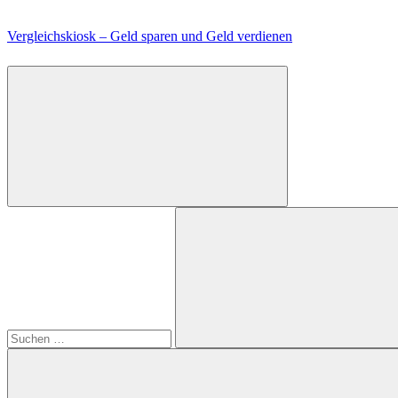
Zum
Inhalt
Vergleichskiosk – Geld sparen und Geld verdienen
springen
Suchen
nach:
Suchen