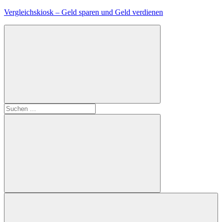
Zum
Vergleichskiosk – Geld sparen und Geld verdienen
Inhalt
springen
Suchen
nach:
Suchen