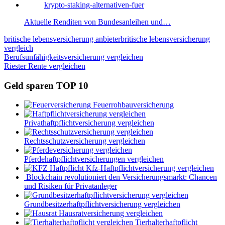
Aktuelle Renditen von Bundesanleihen und…
britische lebensversicherung anbieter
britische lebensversicherung
vergleich
Beitragsnavigation
Vorheriger
Berufsunfähigkeitsversicherung vergleichen
Beitrag:
Nächster
Riester Rente vergleichen
Beitrag:
Geld sparen TOP 10
Feuerrohbauversicherung
Privathaftpflichtversicherung vergleichen
Rechtsschutzversicherung vergleichen
Pferdehaftpflichtversicherungen vergleichen
Kfz-Haftpflichtversicherung vergleichen
Blockchain revolutioniert den Versicherungsmarkt: Chancen
und Risiken für Privatanleger
Grundbesitzerhaftpflichtversicherung vergleichen
Hausratversicherung vergleichen
Tierhalterhaftpflicht