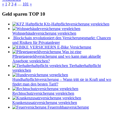
Seitennummerierung
Vorherige
Nächste
«
1
2
3
4
…
101
»
Beiträge
Beiträge
der
Geld sparen TOP 10
Beiträge
Kfz-Haftpflichtversicherung vergleichen
Wohngebäudeversicherung vergleichen
Blockchain revolutioniert den Versicherungsmarkt: Chancen
und Risiken für Privatanleger
E-Bike Versicherung
Was ist eine
Pflegetagegeldversicherung und wo kann man aktuelle
Angebote vergleichen?
Tierhalterhaftpflicht
vergleichen
Hundhaftpflichtversicherung – Wann tritt sie in Kraft und wo
findet man den besten Tarif?
Rechtsschutzversicherung vergleichen
Krankenzusatzversicherung vergleichen
Feuerrohbauversicherung