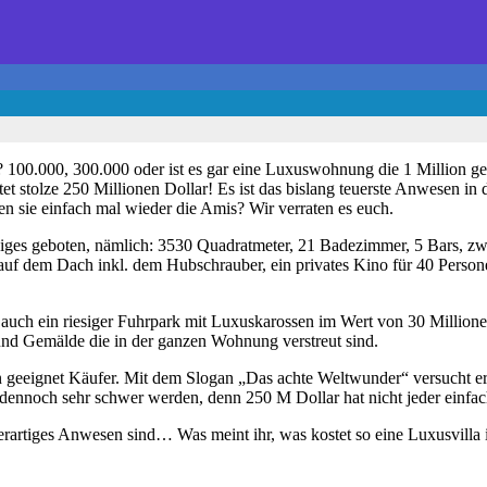
 100.000, 300.000 oder ist es gar eine Luxuswohnung die 1 Million geko
ostet stolze 250 Millionen Dollar! Es ist das bislang teuerste Anwese
n sie einfach mal wieder die Amis? Wir verraten es euch.
niges geboten, nämlich: 3530 Quadratmeter, 21 Badezimmer, 5 Bars, zw
auf dem Dach inkl. dem Hubschrauber, ein privates Kino für 40 Person
t auch ein riesiger Fuhrpark mit Luxuskarossen im Wert von 30 Millionen
nd Gemälde die in der ganzen Wohnung verstreut sind.
geeignet Käufer. Mit dem Slogan „Das achte Weltwunder“ versucht er 
ennoch sehr schwer werden, denn 250 M Dollar hat nicht jeder einfach
derartiges Anwesen sind… Was meint ihr, was kostet so eine Luxusvilla 