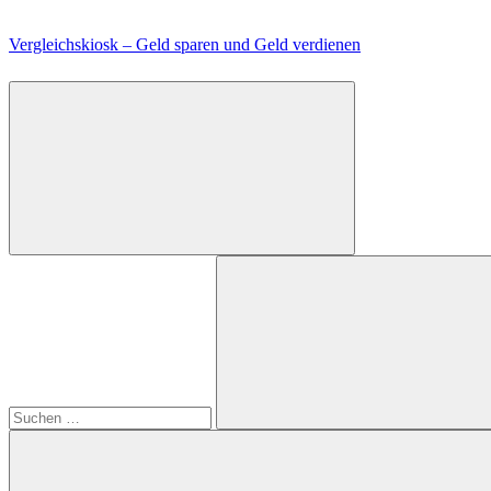
Zum
Inhalt
Vergleichskiosk – Geld sparen und Geld verdienen
springen
Suchen
nach:
Suchen