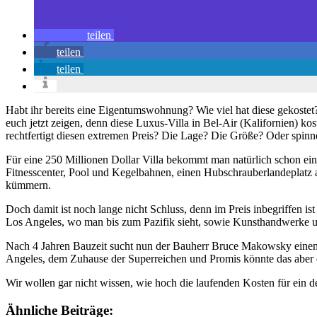
teilen
teilen
teilen
Habt ihr bereits eine Eigentumswohnung? Wie viel hat diese gekostet?
euch jetzt zeigen, denn diese Luxus-Villa in Bel-Air (Kalifornien) k
rechtfertigt diesen extremen Preis? Die Lage? Die Größe? Oder spinne
Für eine 250 Millionen Dollar Villa bekommt man natürlich schon ei
Fitnesscenter, Pool und Kegelbahnen, einen Hubschrauberlandeplatz 
kümmern.
Doch damit ist noch lange nicht Schluss, denn im Preis inbegriffen is
Los Angeles, wo man bis zum Pazifik sieht, sowie Kunsthandwerke u
Nach 4 Jahren Bauzeit sucht nun der Bauherr Bruce Makowsky einen 
Angeles, dem Zuhause der Superreichen und Promis könnte das aber d
Wir wollen gar nicht wissen, wie hoch die laufenden Kosten für ein 
Ähnliche Beiträge: