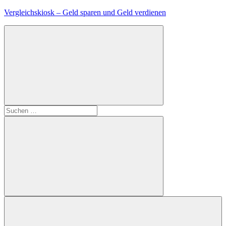
Zum
Vergleichskiosk – Geld sparen und Geld verdienen
Inhalt
springen
Suchen
nach:
Suchen