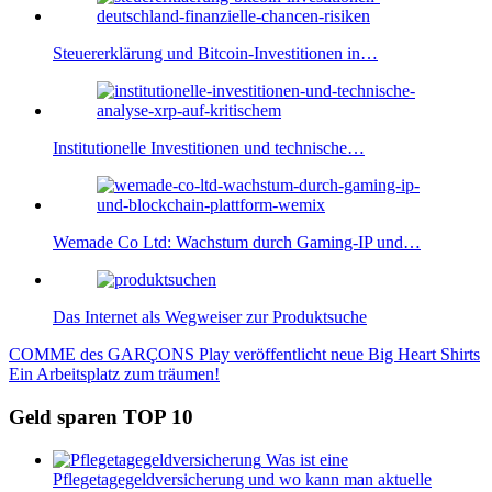
Steuererklärung und Bitcoin-Investitionen in…
Institutionelle Investitionen und technische…
Wemade Co Ltd: Wachstum durch Gaming-IP und…
Das Internet als Wegweiser zur Produktsuche
Beitragsnavigation
Vorheriger
COMME des GARÇONS Play veröffentlicht neue Big Heart Shirts
Beitrag:
Nächster
Ein Arbeitsplatz zum träumen!
Beitrag:
Geld sparen TOP 10
Was ist eine
Pflegetagegeldversicherung und wo kann man aktuelle