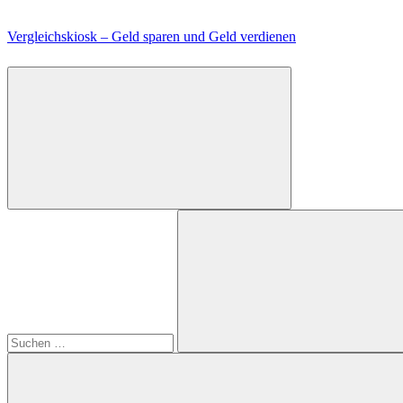
Zum
Inhalt
Vergleichskiosk – Geld sparen und Geld verdienen
springen
Suchen
nach:
Suchen