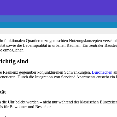
rein funktionalen Quartieren zu gemischten Nutzungskonzepten verscho
lität sowie die Lebensqualität in urbanen Räumen. Ein zentraler Baustei
ile ermöglichen.
chtig sind
ie Resilienz gegenüber konjunkturellen Schwankungen.
Büroflächen
al
nerieren. Durch die Integration von Serviced Apartments entsteht ein
tät
ie Uhr belebt werden – nicht nur während der klassischen Bürozeiten.
eils für Bewohner und Besucher.