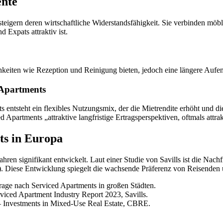
ente
teigern deren wirtschaftliche Widerstandsfähigkeit. Sie verbinden mö
 Expats attraktiv ist.
eiten wie Rezeption und Reinigung bieten, jedoch eine längere Aufen
 Apartments
 entsteht ein flexibles Nutzungsmix, der die Mietrendite erhöht und 
rtments „attraktive langfristige Ertragsperspektiven, oftmals attrakt
ts in Europa
ahren signifikant entwickelt. Laut einer Studie von Savills ist die Na
3). Diese Entwicklung spiegelt die wachsende Präferenz von Reisenden 
age nach Serviced Apartments in großen Städten.
viced Apartment Industry Report 2023, Savills.
 Investments in Mixed-Use Real Estate, CBRE.