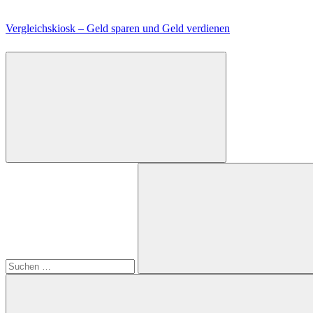
Zum
Inhalt
Vergleichskiosk – Geld sparen und Geld verdienen
springen
Suchen
nach:
Suchen