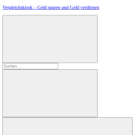
Zum
Vergleichskiosk – Geld sparen und Geld verdienen
Inhalt
springen
Suchen
nach:
Suchen