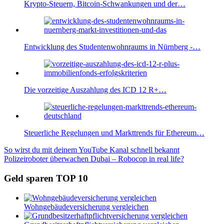
Krypto-Steuern, Bitcoin-Schwankungen und der…
Entwicklung des Studentenwohnraums in Nürnberg -…
Die vorzeitige Auszahlung des ICD 12 R+…
Steuerliche Regelungen und Markttrends für Ethereum…
Beitragsnavigation
Vorheriger
So wirst du mit deinem YouTube Kanal schnell bekannt
Beitrag:
Nächster
Polizeiroboter überwachen Dubai – Robocop in real life?
Beitrag:
Geld sparen TOP 10
Wohngebäudeversicherung vergleichen