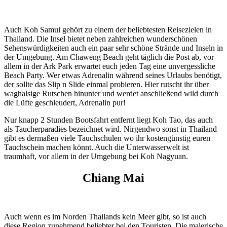
Auch Koh Samui gehört zu einem der beliebtesten Reisezielen in
Thailand. Die Insel bietet neben zahlreichen wunderschönen
Sehenswürdigkeiten auch ein paar sehr schöne Strände und Inseln in
der Umgebung. Am Chaweng Beach geht täglich die Post ab, vor
allem in der Ark Park erwartet euch jeden Tag eine unvergessliche
Beach Party. Wer etwas Adrenalin während seines Urlaubs benötigt,
der sollte das Slip n Slide einmal probieren. Hier rutscht ihr über
waghalsige Rutschen hinunter und werdet anschließend wild durch
die Lüfte geschleudert, Adrenalin pur!
Nur knapp 2 Stunden Bootsfahrt entfernt liegt Koh Tao, das auch
als Taucherparadies bezeichnet wird. Nirgendwo sonst in Thailand
gibt es dermaßen viele Tauchschulen wo ihr kostengünstig euren
Tauchschein machen könnt. Auch die Unterwasserwelt ist
traumhaft, vor allem in der Umgebung bei Koh Nagyuan.
Chiang Mai
Auch wenn es im Norden Thailands kein Meer gibt, so ist auch
diese Region zunehmend beliebter bei den Touristen. Die malerische