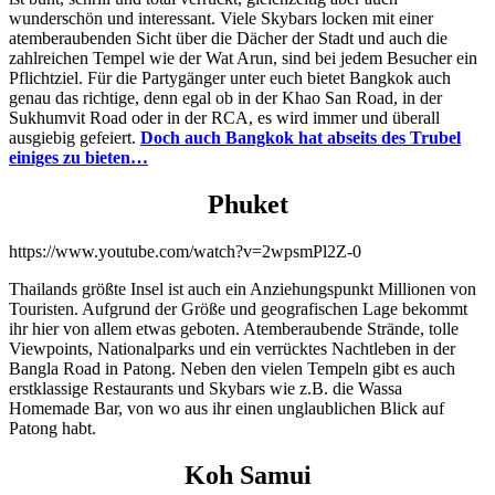
wunderschön und interessant. Viele Skybars locken mit einer
atemberaubenden Sicht über die Dächer der Stadt und auch die
zahlreichen Tempel wie der Wat Arun, sind bei jedem Besucher ein
Pflichtziel. Für die Partygänger unter euch bietet Bangkok auch
genau das richtige, denn egal ob in der Khao San Road, in der
Sukhumvit Road oder in der RCA, es wird immer und überall
ausgiebig gefeiert.
Doch auch Bangkok hat abseits des Trubel
einiges zu bieten…
Phuket
https://www.youtube.com/watch?v=2wpsmPl2Z-0
Thailands größte Insel ist auch ein Anziehungspunkt Millionen von
Touristen. Aufgrund der Größe und geografischen Lage bekommt
ihr hier von allem etwas geboten. Atemberaubende Strände, tolle
Viewpoints, Nationalparks und ein verrücktes Nachtleben in der
Bangla Road in Patong. Neben den vielen Tempeln gibt es auch
erstklassige Restaurants und Skybars wie z.B. die Wassa
Homemade Bar, von wo aus ihr einen unglaublichen Blick auf
Patong habt.
Koh Samui