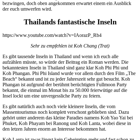
bezwingen, doch oben angekommen erwartet einem ein Ausblick
der euch umwerfen wird.
Thailands fantastische Inseln
https://www.youtube.com/watch?v=IAorazP_Rb4
Sehr zu empfehlen ist Koh Chang (Trat)
Es gibt tausende Inseln in Thailand und wenn ich euch alle
aufzählen müsste, so würde der Beitrag ein Roman werden. Die
bekanntesten Inseln in Thailand sind ganz klar Koh Phi Phi und
Koh Phangan. Phi Phi Island wurde vor allem durch den Film „The
Beach“ bekannt und ist zu jeder Jahreszeit sehr gut besucht. Koh
Phangan ist aufgrund der berühmt berüchtigten Fullmoon Party
bekannt, die einmal im Monat bis zu 50.000 feierwütige auf die
Insel lockt um eine unvergessliche Party zu feiern.
Es gibt natürlich auch noch viele kleinere Inseln, die vom
Massentourismus noch komplett verschont geblieben sind. Dazu
gehört unter anderem das kleine Paradies namens Koh Yao Yai bei
Phuket, Koh Phayam bei Ranong und Koh Lanta, wobei diese in
den letzen Jahren enorm an Interesse bekommen hat.
Koh Lanta ist zwar längst kein Geheimtipp mehr und fast schon zu