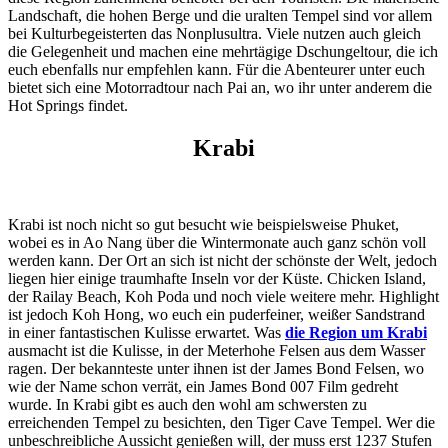
Landschaft, die hohen Berge und die uralten Tempel sind vor allem
bei Kulturbegeisterten das Nonplusultra. Viele nutzen auch gleich
die Gelegenheit und machen eine mehrtägige Dschungeltour, die ich
euch ebenfalls nur empfehlen kann. Für die Abenteurer unter euch
bietet sich eine Motorradtour nach Pai an, wo ihr unter anderem die
Hot Springs findet.
Krabi
Krabi ist noch nicht so gut besucht wie beispielsweise Phuket,
wobei es in Ao Nang über die Wintermonate auch ganz schön voll
werden kann. Der Ort an sich ist nicht der schönste der Welt, jedoch
liegen hier einige traumhafte Inseln vor der Küste. Chicken Island,
der Railay Beach, Koh Poda und noch viele weitere mehr. Highlight
ist jedoch Koh Hong, wo euch ein puderfeiner, weißer Sandstrand
in einer fantastischen Kulisse erwartet. Was
die Region um Krabi
ausmacht ist die Kulisse, in der Meterhohe Felsen aus dem Wasser
ragen. Der bekannteste unter ihnen ist der James Bond Felsen, wo
wie der Name schon verrät, ein James Bond 007 Film gedreht
wurde. In Krabi gibt es auch den wohl am schwersten zu
erreichenden Tempel zu besichten, den Tiger Cave Tempel. Wer die
unbeschreibliche Aussicht genießen will, der muss erst 1237 Stufen