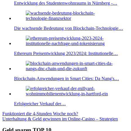
Entwicklung des Studentenwohnraums in Nürnberg -…
Die wachsende Bedeutung von Blockchain-Technologie…
Ethereum Preisentwicklung 2023/2024: Institutionelle…
Blockchain-Anwendungen in Smart Cities: Da Nang's…
Erfolgreicher Verkauf der…
Beitragsnavigation
Vorheriger
Funktioniert die 4-Stunden Woche noch?
Beitrag:
Nächster
Unterhaltung & Geld gewinnen im Online-Casino – Strategien
Beitrag:
Geld sparen TOP 10