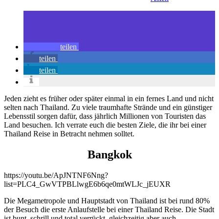
teilen
teilen
teilen
Jeden zieht es früher oder später einmal in ein fernes Land und nicht
selten nach Thailand. Zu viele traumhafte Strände und ein günstiger
Lebensstil sorgen dafür, dass jährlich Millionen von Touristen das
Land besuchen. Ich verrate euch die besten Ziele, die ihr bei einer
Thailand Reise in Betracht nehmen solltet.
Bangkok
https://youtu.be/ApJNTNF6Nng?
list=PLC4_GwVTPBLlwgE6b6qe0mtWLJc_jEUXR
Die Megametropole und Hauptstadt von Thailand ist bei rund 80%
der Besuch die erste Anlaufstelle bei einer Thailand Reise. Die Stadt
ist bunt, schrill und total verrückt, gleichzeitig aber auch