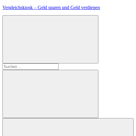
Zum
Vergleichskiosk – Geld sparen und Geld verdienen
Inhalt
springen
Suchen
nach:
Suchen