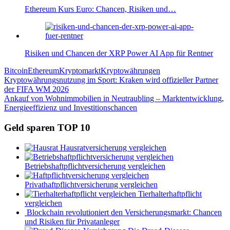
Ethereum Kurs Euro: Chancen, Risiken und…
Risiken und Chancen der XRP Power AI App für Rentner
Bitcoin
Ethereum
Kryptomarkt
Kryptowährungen
Beitragsnavigation
Vorheriger
Kryptowährungsnutzung im Sport: Kraken wird offizieller Partner
Beitrag:
der FIFA WM 2026
Nächster
Ankauf von Wohnimmobilien in Neutraubling – Marktentwicklung,
Beitrag:
Energieeffizienz und Investitionschancen
Geld sparen TOP 10
Hausratversicherung vergleichen
Betriebshaftpflichtversicherung vergleichen
Privathaftpflichtversicherung vergleichen
Tierhalterhaftpflicht
vergleichen
Blockchain revolutioniert den Versicherungsmarkt: Chancen
und Risiken für Privatanleger