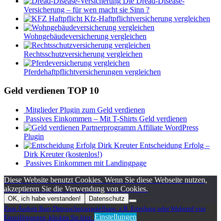
Die Dread-Disease-
Versicherung – für wen macht sie Sinn ?
Kfz-Haftpflichtversicherung vergleichen
Wohngebäudeversicherung vergleichen
Rechtsschutzversicherung vergleichen
Pferdehaftpflichtversicherungen vergleichen
Geld verdienen TOP 10
Mitglieder Plugin zum Geld verdienen
Passives Einkommen – Mit T-Shirts Geld verdienen
Affiliate WordPress
Plugin
Entscheidung Erfolg –
Dirk Kreuter (kostenlos!)
Passives Einkommen mit Landingpage
Diese Website benutzt Cookies. Wenn Sie diese Webseite nutzen,
akzeptieren Sie die Verwendung von Cookies.
OK, ich habe verstanden!
Datenschutz
Zum Ändern Ihrer Datenschutzeinstellung, z.B. Erteilung oder Widerruf von
Einstellungen
Einwilligungen, klicken Sie hier: