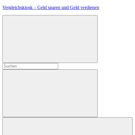
Zum
Vergleichskiosk – Geld sparen und Geld verdienen
Inhalt
springen
Suchen
nach:
Suchen