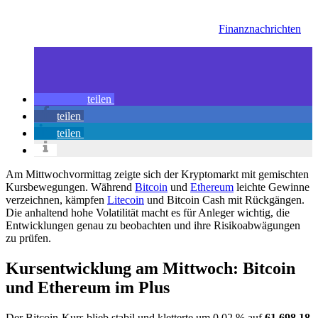
Finanznachrichten
teilen
teilen
teilen
Am Mittwochvormittag zeigte sich der Kryptomarkt mit gemischten
Kursbewegungen. Während
Bitcoin
und
Ethereum
leichte Gewinne
verzeichnen, kämpfen
Litecoin
und Bitcoin Cash mit Rückgängen.
Die anhaltend hohe Volatilität macht es für Anleger wichtig, die
Entwicklungen genau zu beobachten und ihre Risikoabwägungen
zu prüfen.
Kursentwicklung am Mittwoch: Bitcoin
und Ethereum im Plus
Der Bitcoin-Kurs blieb stabil und kletterte um 0,02 % auf
61.698,18