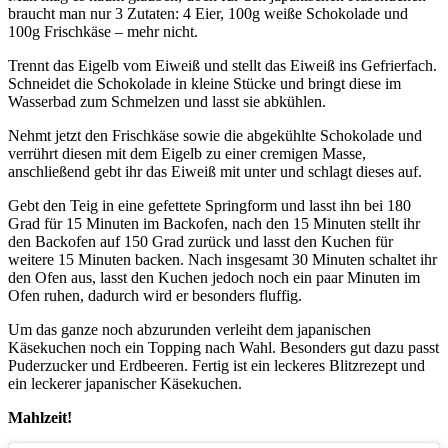
braucht man nur 3 Zutaten: 4 Eier, 100g weiße Schokolade und
100g Frischkäse – mehr nicht.
Trennt das Eigelb vom Eiweiß und stellt das Eiweiß ins Gefrierfach.
Schneidet die Schokolade in kleine Stücke und bringt diese im
Wasserbad zum Schmelzen und lasst sie abkühlen.
Nehmt jetzt den Frischkäse sowie die abgekühlte Schokolade und
verrührt diesen mit dem Eigelb zu einer cremigen Masse,
anschließend gebt ihr das Eiweiß mit unter und schlagt dieses auf.
Gebt den Teig in eine gefettete Springform und lasst ihn bei 180
Grad für 15 Minuten im Backofen, nach den 15 Minuten stellt ihr
den Backofen auf 150 Grad zurück und lasst den Kuchen für
weitere 15 Minuten backen. Nach insgesamt 30 Minuten schaltet ihr
den Ofen aus, lasst den Kuchen jedoch noch ein paar Minuten im
Ofen ruhen, dadurch wird er besonders fluffig.
Um das ganze noch abzurunden verleiht dem japanischen
Käsekuchen noch ein Topping nach Wahl. Besonders gut dazu passt
Puderzucker und Erdbeeren. Fertig ist ein leckeres Blitzrezept und
ein leckerer japanischer Käsekuchen.
Mahlzeit!