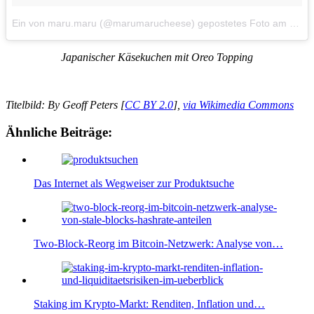
Ein von maru.maru (@marumarucheese) gepostetes Foto
am
9. Au
Japanischer Käsekuchen mit Oreo Topping
Titelbild: By Geoff Peters [
CC BY 2.0
],
via Wikimedia Commons
Ähnliche Beiträge:
Das Internet als Wegweiser zur Produktsuche
Two-Block-Reorg im Bitcoin-Netzwerk: Analyse von…
Staking im Krypto-Markt: Renditen, Inflation und…