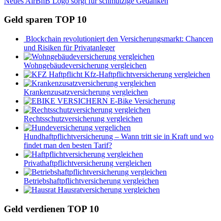
Beitrag:
Nächster
Neues AirBnB Logo sorgt für schmutzige Gedanken
Beitrag:
Geld sparen TOP 10
Blockchain revolutioniert den Versicherungsmarkt: Chancen
und Risiken für Privatanleger
Wohngebäudeversicherung vergleichen
Kfz-Haftpflichtversicherung vergleichen
Krankenzusatzversicherung vergleichen
E-Bike Versicherung
Rechtsschutzversicherung vergleichen
Hundhaftpflichtversicherung – Wann tritt sie in Kraft und wo
findet man den besten Tarif?
Privathaftpflichtversicherung vergleichen
Betriebshaftpflichtversicherung vergleichen
Hausratversicherung vergleichen
Geld verdienen TOP 10