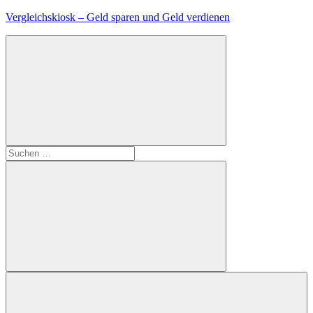
Zum
Vergleichskiosk – Geld sparen und Geld verdienen
Inhalt
springen
Suchen
nach:
Suchen