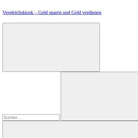
Zum
Inhalt
Vergleichskiosk – Geld sparen und Geld verdienen
springen
Suchen
nach:
Suchen