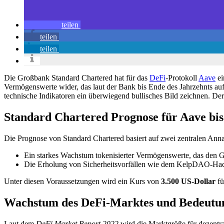
teilen
teilen
teilen
Die Großbank Standard Chartered hat für das
DeFi
-Protokoll
Aave
ei
Vermögenswerte wider, das laut der Bank bis Ende des Jahrzehnts auf 
technische Indikatoren ein überwiegend bullisches Bild zeichnen. Der 
Standard Chartered Prognose für Aave bis
Die Prognose von Standard Chartered basiert auf zwei zentralen An
Ein starkes Wachstum tokenisierter Vermögenswerte, das den 
Die Erholung von Sicherheitsvorfällen wie dem KelpDAO-Hack,
Unter diesen Voraussetzungen wird ein Kurs von
3.500 US-Dollar
fü
Wachstum des DeFi-Marktes und Bedeutun
Laut dem
DeFi Market Report 2022
wird die Marktgröße für dezentra