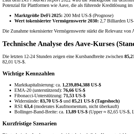
Potenzial für Plattformen wie Aave, die als führende Kreditlösung i
Marktgröße DeFi 2025:
200 Mrd US-$ (Prognose)
Wert tokenisierter Vermögenswerte 2030:
2,7 Billiarden US
Die Zunahme tokenisierter Vermögenswerte stärkt die Relevanz von Aa
Technische Analyse des Aave-Kurses (Stan
Die letzten 12-24 Stunden zeigen eine Kursbandbreite zwischen
85,2
82,01 US-$.
Wichtige Kennzahlen
Marktkapitalisierung: ca.
1,239,894,388 US-$
EMA-20 (unterstützend):
76,66 US-$
Fibonacci-Unterstützung:
71,53 US-$
Widerstände:
83,70 US-$
und
85,21 US-$ (Tageshoch)
RSI:
63,4
(moderates Kaufmomentum, nicht überkauft)
Bollinger-Band-Breite: ca.
13,89 US-$
(Upper ≈ 82,65 US-$, 
Kurzfristige Szenarien