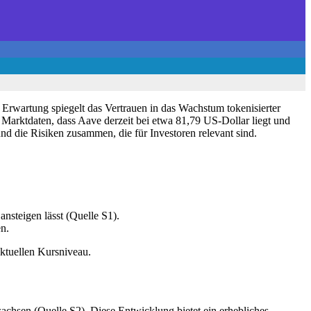
Erwartung spiegelt das Vertrauen in das Wachstum tokenisierter
e Marktdaten, dass Aave derzeit bei etwa 81,79 US-Dollar liegt und
und die Risiken zusammen, die für Investoren relevant sind.
ansteigen lässt (Quelle S1).
n.
ktuellen Kursniveau.
chsen (Quelle S2). Diese Entwicklung bietet ein erhebliches