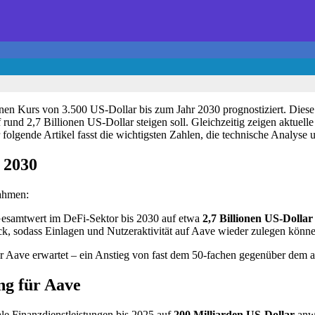
nen Kurs von 3.500 US-Dollar bis zum Jahr 2030 prognostiziert. Diese 
rund 2,7 Billionen US-Dollar steigen soll. Gleichzeitig zeigen aktuell
folgende Artikel fasst die wichtigsten Zahlen, die technische Analyse 
 2030
nahmen:
Gesamtwert im DeFi-Sektor bis 2030 auf etwa
2,7 Billionen US-Dollar
 sodass Einlagen und Nutzeraktivität auf Aave wieder zulegen könne
r Aave erwartet – ein Anstieg von fast dem 50-fachen gegenüber dem a
g für Aave
le Finanzdienstleistungen bis 2025 auf
200 Milliarden US-Dollar
anwa