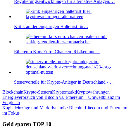
Regulierungsentwicklungen für alternative Anlagen:…
Kritik an der einjährigen Haltefrist für…
Ethereum Kurs Euro: Chancen, Risiken und…
Steuervorteile für Krypto-Anleger in Deutschland -…
Blockchain
Krypto-Steuern
Kryptomarkt
Kryptowährungen
Beitragsnavigation
Vorheriger
Energieverbrauch von Bitcoin vs. Ethereum – Umweltbilanz im
Beitrag:
Vergleich
Nächster
Kapitaleinzüge und Marktdynamik: Bitcoin, Litecoin und Ethereum
Beitrag:
im Fokus
Geld sparen TOP 10