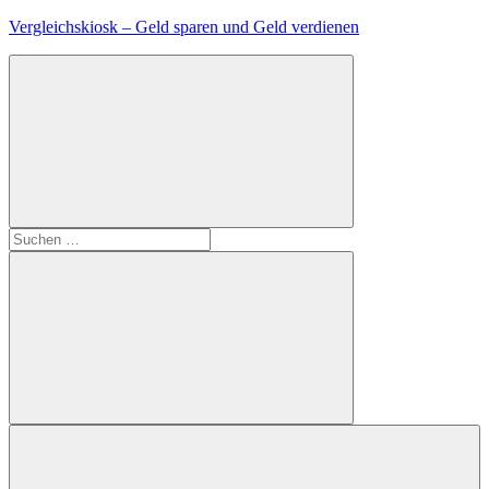
Zum
Vergleichskiosk – Geld sparen und Geld verdienen
Inhalt
springen
Suchen
nach:
Suchen