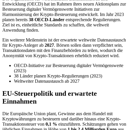
Entwicklung (OECD) hat im Rahmen ihres neuen Aktionsplans zur
Besteuerung digitaler Vermögenswerte Initiativen zur
Harmonisierung der Krypto-Besteuerung entwickelt. Im Jahr 2023
planen bereits
38 OECD-Länder
entsprechende Regulierungen.
Ziel ist es, einheitliche Standards zu schaffen, die weltweit
Anwendung finden.
Ein weiterer Meilenstein ist der erwartete weltweite Datenaustausch
für Krypto-Anleger ab
2027
. Börsen sollen dann verpflichtet sein,
Transaktionsdaten mit den Finanzbehörden zu teilen, wodurch die
Anonymität von Krypto-Transaktionen erheblich reduziert wird.
OECD-Initiative zur Besteuerung digitaler Vermögenswerte
(2023)
38 Länder planen Krypto-Regulierungen (2023)
Weltweiter Datenaustausch ab 2027
EU-Steuerpolitik und erwartete
Einnahmen
Die Europäische Union plant, Gewinne aus dem Handel mit
Kryptowährungen zu besteuern und darüber hinaus eine Krypto-
Transaktionssteuer von
0,1 %
einzuführen. Schätzungen gehen von
jährlichen Einnahmen in Höhe von
1 bis 2,4 Milliarden Euro
aus,