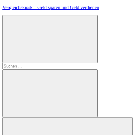
Zum
Vergleichskiosk – Geld sparen und Geld verdienen
Inhalt
springen
Suchen
nach:
Suchen