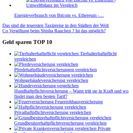
Energieverbrauch von Bitcoin vs. Ethereum -…
Beitragsnavigation
Vorheriger
Das sind die teuersten Taxipreise in den Städten der Welt
Beitrag:
Nächster
Co Vergiftung beim Shisha Rauchen ? Ist das möglich?
Beitrag:
Geld sparen TOP 10
Tierhalterhaftpflicht
vergleichen
Pferdehaftpflichtversicherungen vergleichen
Wohngebäudeversicherung vergleichen
Hundhaftpflichtversicherung – Wann tritt sie in Kraft und wo
findet man den besten Tarif?
Feuerrohbauversicherung
Privathaftpflichtversicherung vergleichen
Grundbesitzerhaftpflichtversicherung vergleichen
Private