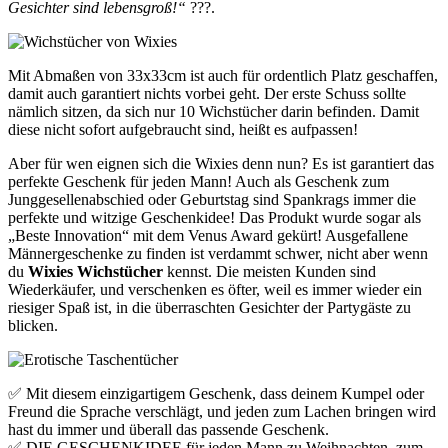
Gesichter sind lebensgroß!“
???.
Mit Abmaßen von 33x33cm ist auch für ordentlich Platz geschaffen,
damit auch garantiert nichts vorbei geht. Der erste Schuss sollte
nämlich sitzen, da sich nur 10 Wichstücher darin befinden. Damit
diese nicht sofort aufgebraucht sind, heißt es aufpassen!
Aber für wen eignen sich die Wixies denn nun? Es ist garantiert das
perfekte Geschenk für jeden Mann! Auch als Geschenk zum
Junggesellenabschied oder Geburtstag sind Spankrags immer die
perfekte und witzige Geschenkidee! Das Produkt wurde sogar als
„Beste Innovation“ mit dem Venus Award gekürt! Ausgefallene
Männergeschenke zu finden ist verdammt schwer, nicht aber wenn
du
Wixies Wichstücher
kennst. Die meisten Kunden sind
Wiederkäufer, und verschenken es öfter, weil es immer wieder ein
riesiger Spaß ist, in die überraschten Gesichter der Partygäste zu
blicken.
✅ Mit diesem einzigartigem Geschenk, dass deinem Kumpel oder
Freund die Sprache verschlägt, und jeden zum Lachen bringen wird
hast du immer und überall das passende Geschenk.
✅ DIE GESCHENKIDEE für jeden Mann zu Weihnachten, zum