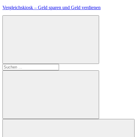
Zum
Vergleichskiosk – Geld sparen und Geld verdienen
Inhalt
springen
Suchen
nach:
Suchen