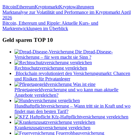
Bitcoin
Ethereum
Kryptomarkt
Kryptowährungen
Beitragsnavigation
Vorheriger
Marktanalyse zur Volatilität und Performance im Kryptomarkt April
Beitrag:
2026
Nächster
Bitcoin, Ethereum und Ripple: Aktuelle Kurs- und
Beitrag:
Marktentwicklungen im Überblick
Geld sparen TOP 10
Die Dread-Disease-
Versicherung – für wen macht sie Sinn ?
Rechtsschutzversicherung vergleichen
Blockchain revolutioniert den Versicherungsmarkt: Chancen
und Risiken für Privatanleger
Was ist eine
Pflegetagegeldversicherung und wo kann man aktuelle
Angebote vergleichen?
Hundhaftpflichtversicherung – Wann tritt sie in Kraft und wo
findet man den besten Tarif?
Kfz-Haftpflichtversicherung vergleichen
Krankenzusatzversicherung vergleichen
Feuerrohbauversicherung