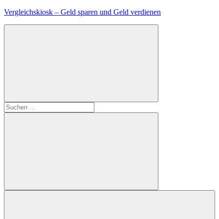
Zum
Vergleichskiosk – Geld sparen und Geld verdienen
Inhalt
springen
Suchen
nach:
Suchen