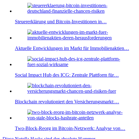
Steuererklärung und Bitcoin-Investitionen in…
Aktuelle Entwicklungen im Markt für Immobilienaktien…
Social Impact Hub des ICG: Zentrale Plattform für…
Blockchain revolutioniert den Versicherungsmarkt:…
Two-Block-Reorg im Bitcoin-Netzwerk: Analyse von…
Vorheriger
Diese Nutella Hacks sind der absolute Hammer