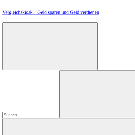
Zum
Inhalt
Vergleichskiosk – Geld sparen und Geld verdienen
springen
Suchen
nach:
Suchen