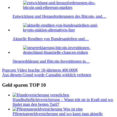
Entwicklung und Herausforderungen des Bitcoin- und…
Aktuelle Renditen von Bundesanleihen und…
Steuererklärung und Bitcoin-Investitionen in…
Beitragsnavigation
Vorheriger
Popcorn Video brachte 18-jährigem 400.000$
Beitrag:
Nächster
Aus diesem Grund wurde Cannabis wirklich verboten
Beitrag:
Geld sparen TOP 10
Hundhaftpflichtversicherung – Wann tritt sie in Kraft und wo
findet man den besten Tarif?
Was ist eine
Pflegetagegeldversicherung und wo kann man aktuelle