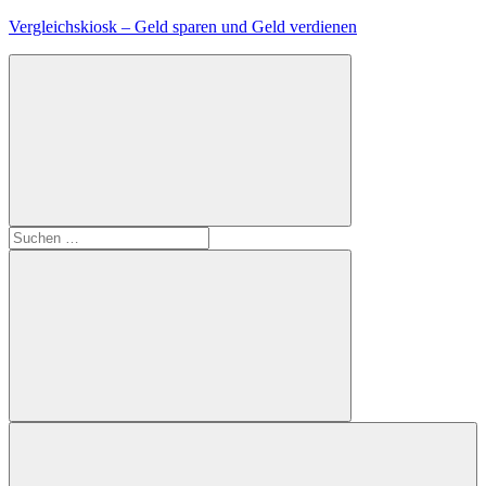
Zum
Vergleichskiosk – Geld sparen und Geld verdienen
Inhalt
springen
Suchen
nach:
Suchen