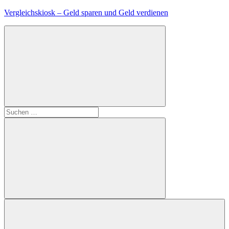
Zum
Vergleichskiosk – Geld sparen und Geld verdienen
Inhalt
springen
Suchen
nach:
Suchen