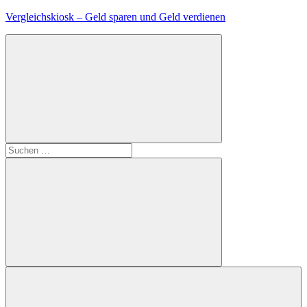
Zum
Vergleichskiosk – Geld sparen und Geld verdienen
Inhalt
springen
Suchen
nach:
Suchen