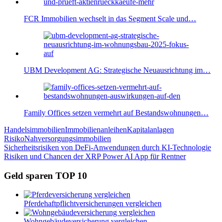
FCR Immobilien wechselt in das Segment Scale und…
UBM Development AG: Strategische Neuausrichtung im…
Family Offices setzen vermehrt auf Bestandswohnungen…
Handelsimmobilien
Immobilienanleihen
Kapitalanlagen
Risiko
Nahversorgungsimmobilien
Beitragsnavigation
Vorheriger
Sicherheitsrisiken von DeFi-Anwendungen durch KI-Technologie
Beitrag:
Nächster
Risiken und Chancen der XRP Power AI App für Rentner
Beitrag:
Geld sparen TOP 10
Pferdehaftpflichtversicherungen vergleichen
Wohngebäudeversicherung vergleichen