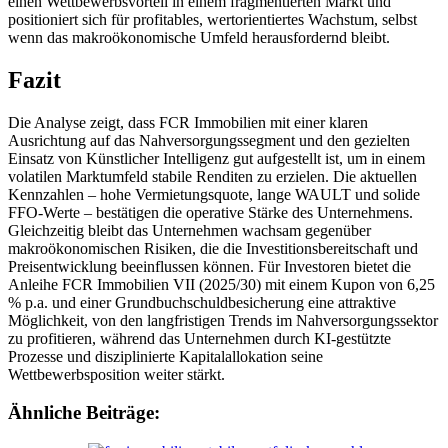
einen Wettbewerbsvorteil in einem fragmentierten Markt und
positioniert sich für profitables, wertorientiertes Wachstum, selbst
wenn das makroökonomische Umfeld herausfordernd bleibt.
Fazit
Die Analyse zeigt, dass FCR Immobilien mit einer klaren
Ausrichtung auf das Nahversorgungssegment und den gezielten
Einsatz von Künstlicher Intelligenz gut aufgestellt ist, um in einem
volatilen Marktumfeld stabile Renditen zu erzielen. Die aktuellen
Kennzahlen – hohe Vermietungsquote, lange WAULT und solide
FFO-Werte – bestätigen die operative Stärke des Unternehmens.
Gleichzeitig bleibt das Unternehmen wachsam gegenüber
makroökonomischen Risiken, die die Investitionsbereitschaft und
Preisentwicklung beeinflussen können. Für Investoren bietet die
Anleihe FCR Immobilien VII (2025/30) mit einem Kupon von 6,25
% p.a. und einer Grundbuchschuldbesicherung eine attraktive
Möglichkeit, von den langfristigen Trends im Nahversorgungssektor
zu profitieren, während das Unternehmen durch KI-gestützte
Prozesse und disziplinierte Kapitalallokation seine
Wettbewerbsposition weiter stärkt.
Ähnliche Beiträge: