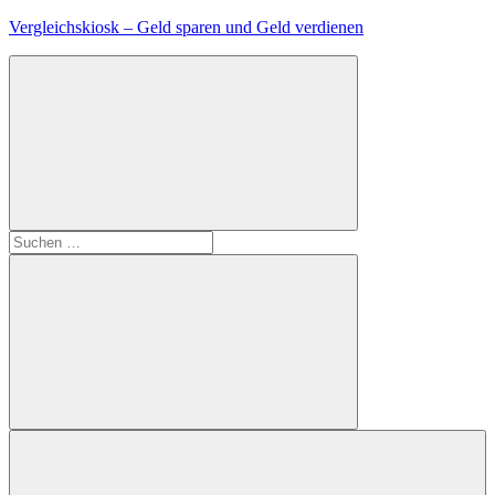
Zum
Vergleichskiosk – Geld sparen und Geld verdienen
Inhalt
springen
Suchen
nach:
Suchen