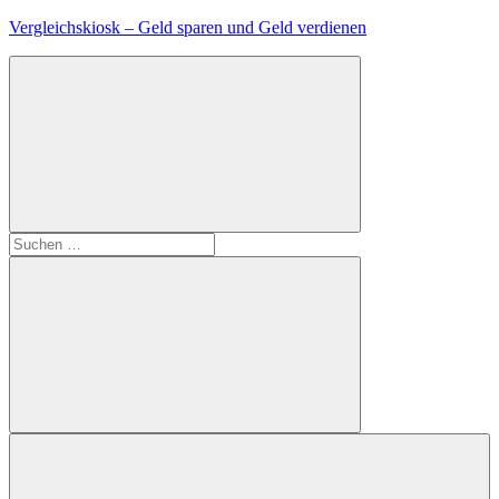
Zum
Vergleichskiosk – Geld sparen und Geld verdienen
Inhalt
springen
Suchen
nach:
Suchen