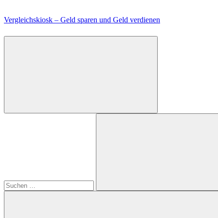
Zum
Inhalt
Vergleichskiosk – Geld sparen und Geld verdienen
springen
Suchen
nach:
Suchen