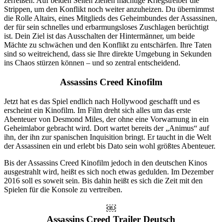
zerreißen. Auf beiden Seiten ziehen mächtige Kriegstreiber die
Strippen, um den Konflikt noch weiter anzuheizen. Du übernimmst
die Rolle Altairs, eines Mitglieds des Geheimbundes der Assassinen,
der für sein schnelles und erbarmungsloses Zuschlagen berüchtigt
ist. Dein Ziel ist das Ausschalten der Hintermänner, um beide
Mächte zu schwächen und den Konflikt zu entschärfen. Ihre Taten
sind so weitreichend, dass sie Ihre direkte Umgebung in Sekunden
ins Chaos stürzen können – und so zentral entscheidend.
Assassins Creed Kinofilm
Jetzt hat es das Spiel endlich nach Hollywood geschafft und es
erscheint ein Kinofilm. Im Film dreht sich alles um das erste
Abenteuer von Desmond Miles, der ohne eine Vorwarnung in ein
Geheimlabor gebracht wird. Dort wartet bereits der „Animus“ auf
ihn, der ihn zur spanischen Inquisition bringt. Er taucht in die Welt
der Assassinen ein und erlebt bis Dato sein wohl größtes Abenteuer.
Bis der Assassins Creed Kinofilm jedoch in den deutschen Kinos
ausgestrahlt wird, heißt es sich noch etwas gedulden. Im Dezember
2016 soll es soweit sein. Bis dahin heißt es sich die Zeit mit den
Spielen für die Konsole zu vertreiben.
￼
Assassins Creed Trailer Deutsch