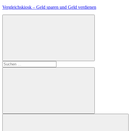
Zum
Vergleichskiosk – Geld sparen und Geld verdienen
Inhalt
springen
Suchen
nach:
Suchen