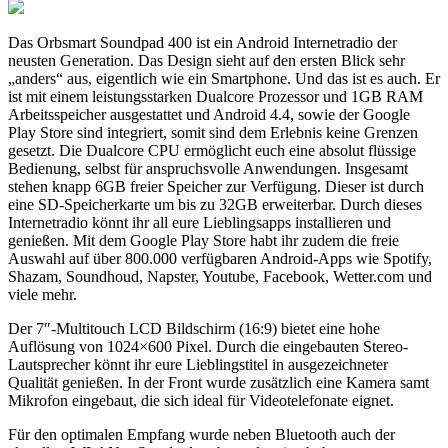
Das Orbsmart Soundpad 400 ist ein Android Internetradio der
neusten Generation. Das Design sieht auf den ersten Blick sehr
„anders“ aus, eigentlich wie ein Smartphone. Und das ist es auch. Er
ist mit einem leistungsstarken Dualcore Prozessor und 1GB RAM
Arbeitsspeicher ausgestattet und Android 4.4, sowie der Google
Play Store sind integriert, somit sind dem Erlebnis keine Grenzen
gesetzt. Die Dualcore CPU ermöglicht euch eine absolut flüssige
Bedienung, selbst für anspruchsvolle Anwendungen. Insgesamt
stehen knapp 6GB freier Speicher zur Verfügung. Dieser ist durch
eine SD-Speicherkarte um bis zu 32GB erweiterbar. Durch dieses
Internetradio könnt ihr all eure Lieblingsapps installieren und
genießen. Mit dem Google Play Store habt ihr zudem die freie
Auswahl auf über 800.000 verfügbaren Android-Apps wie Spotify,
Shazam, Soundhoud, Napster, Youtube, Facebook, Wetter.com und
viele mehr.
Der 7″-Multitouch LCD Bildschirm (16:9) bietet eine hohe
Auflösung von 1024×600 Pixel. Durch die eingebauten Stereo-
Lautsprecher könnt ihr eure Lieblingstitel in ausgezeichneter
Qualität genießen. In der Front wurde zusätzlich eine Kamera samt
Mikrofon eingebaut, die sich ideal für Videotelefonate eignet.
Für den optimalen Empfang wurde neben Bluetooth auch der