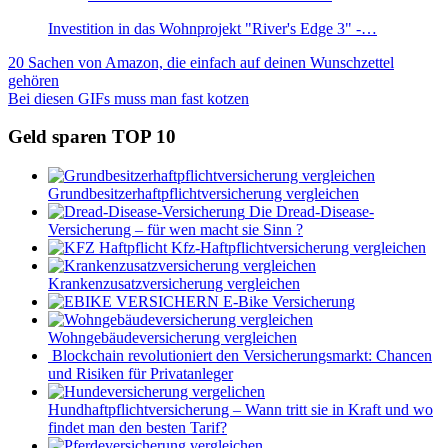
Investition in das Wohnprojekt "River's Edge 3" -…
Beitragsnavigation
Vorheriger
20 Sachen von Amazon, die einfach auf deinen Wunschzettel
Beitrag:
gehören
Nächster
Bei diesen GIFs muss man fast kotzen
Beitrag:
Geld sparen TOP 10
Grundbesitzerhaftpflichtversicherung vergleichen
Die Dread-Disease-
Versicherung – für wen macht sie Sinn ?
Kfz-Haftpflichtversicherung vergleichen
Krankenzusatzversicherung vergleichen
E-Bike Versicherung
Wohngebäudeversicherung vergleichen
Blockchain revolutioniert den Versicherungsmarkt: Chancen
und Risiken für Privatanleger
Hundhaftpflichtversicherung – Wann tritt sie in Kraft und wo
findet man den besten Tarif?