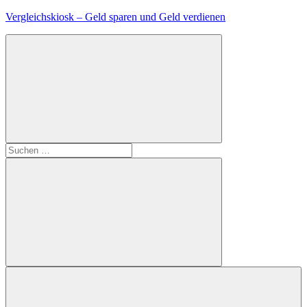
Zum
Vergleichskiosk – Geld sparen und Geld verdienen
Inhalt
springen
Suchen
nach:
Suchen