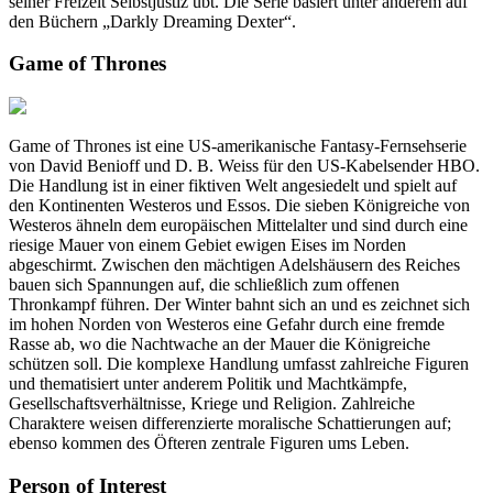
seiner Freizeit Selbstjustiz übt. Die Serie basiert unter anderem auf
den Büchern „Darkly Dreaming Dexter“.
Game of Thrones
Game of Thrones ist eine US-amerikanische Fantasy-Fernsehserie
von David Benioff und D. B. Weiss für den US-Kabelsender HBO.
Die Handlung ist in einer fiktiven Welt angesiedelt und spielt auf
den Kontinenten Westeros und Essos. Die sieben Königreiche von
Westeros ähneln dem europäischen Mittelalter und sind durch eine
riesige Mauer von einem Gebiet ewigen Eises im Norden
abgeschirmt. Zwischen den mächtigen Adelshäusern des Reiches
bauen sich Spannungen auf, die schließlich zum offenen
Thronkampf führen. Der Winter bahnt sich an und es zeichnet sich
im hohen Norden von Westeros eine Gefahr durch eine fremde
Rasse ab, wo die Nachtwache an der Mauer die Königreiche
schützen soll. Die komplexe Handlung umfasst zahlreiche Figuren
und thematisiert unter anderem Politik und Machtkämpfe,
Gesellschaftsverhältnisse, Kriege und Religion. Zahlreiche
Charaktere weisen differenzierte moralische Schattierungen auf;
ebenso kommen des Öfteren zentrale Figuren ums Leben.
Person of Interest