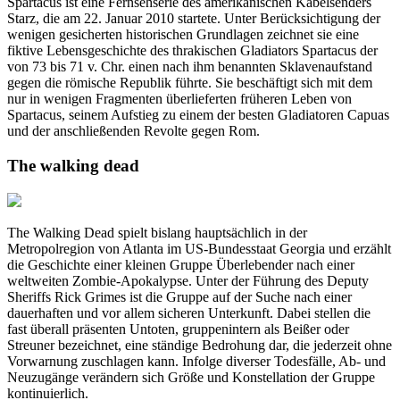
Spartacus ist eine Fernsehserie des amerikanischen Kabelsenders
Starz, die am 22. Januar 2010 startete. Unter Berücksichtigung der
wenigen gesicherten historischen Grundlagen zeichnet sie eine
fiktive Lebensgeschichte des thrakischen Gladiators Spartacus der
von 73 bis 71 v. Chr. einen nach ihm benannten Sklavenaufstand
gegen die römische Republik führte. Sie beschäftigt sich mit dem
nur in wenigen Fragmenten überlieferten früheren Leben von
Spartacus, seinem Aufstieg zu einem der besten Gladiatoren Capuas
und der anschließenden Revolte gegen Rom.
The walking dead
The Walking Dead spielt bislang hauptsächlich in der
Metropolregion von Atlanta im US-Bundesstaat Georgia und erzählt
die Geschichte einer kleinen Gruppe Überlebender nach einer
weltweiten Zombie-Apokalypse. Unter der Führung des Deputy
Sheriffs Rick Grimes ist die Gruppe auf der Suche nach einer
dauerhaften und vor allem sicheren Unterkunft. Dabei stellen die
fast überall präsenten Untoten, gruppenintern als Beißer oder
Streuner bezeichnet, eine ständige Bedrohung dar, die jederzeit ohne
Vorwarnung zuschlagen kann. Infolge diverser Todesfälle, Ab- und
Neuzugänge verändern sich Größe und Konstellation der Gruppe
kontinuierlich.