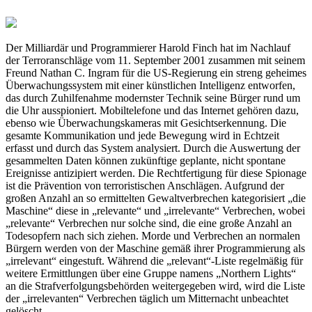
Der Milliardär und Programmierer Harold Finch hat im Nachlauf
der Terroranschläge vom 11. September 2001 zusammen mit seinem
Freund Nathan C. Ingram für die US-Regierung ein streng geheimes
Überwachungssystem mit einer künstlichen Intelligenz entworfen,
das durch Zuhilfenahme modernster Technik seine Bürger rund um
die Uhr ausspioniert. Mobiltelefone und das Internet gehören dazu,
ebenso wie Überwachungskameras mit Gesichtserkennung. Die
gesamte Kommunikation und jede Bewegung wird in Echtzeit
erfasst und durch das System analysiert. Durch die Auswertung der
gesammelten Daten können zukünftige geplante, nicht spontane
Ereignisse antizipiert werden. Die Rechtfertigung für diese Spionage
ist die Prävention von terroristischen Anschlägen. Aufgrund der
großen Anzahl an so ermittelten Gewaltverbrechen kategorisiert „die
Maschine“ diese in „relevante“ und „irrelevante“ Verbrechen, wobei
„relevante“ Verbrechen nur solche sind, die eine große Anzahl an
Todesopfern nach sich ziehen. Morde und Verbrechen an normalen
Bürgern werden von der Maschine gemäß ihrer Programmierung als
„irrelevant“ eingestuft. Während die „relevant“-Liste regelmäßig für
weitere Ermittlungen über eine Gruppe namens „Northern Lights“
an die Strafverfolgungsbehörden weitergegeben wird, wird die Liste
der „irrelevanten“ Verbrechen täglich um Mitternacht unbeachtet
gelöscht.