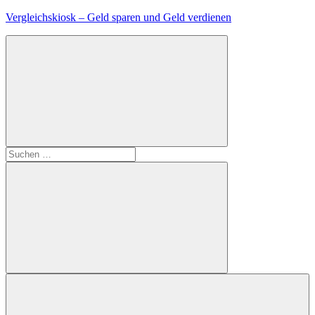
Zum
Vergleichskiosk – Geld sparen und Geld verdienen
Inhalt
springen
Suchen
nach:
Suchen