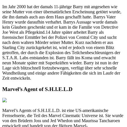
Im Jahr 2000 hat der damals 11-jährige Barry mit angesehen wie
seine Mutter von einer übernatürlichen Erscheinung getötet wurde,
die ihn damals auch aus dem Haus geschafft hatte. Barrys Vater
Henry wurde daraufhin verhaftet. Barrys Aussage wurde damals
kein Glauben geschenkt und er kam in die Familie von Detective
Joe West als Pflegekind.14 Jahre später arbeitet Barry als
forensischer Ermittler bei der Polizei von Central City und sucht
nach dem wahren Mörder seiner Mutter. Kurz nachdem er aus
Starling City zurückgekehrt ist, wird er jedoch von einem Blitz
getroffen, der durch die Explosion des Teilchenbeschleunigers der
S.T.A.R. Labs entstanden ist. Barry fällt ins Koma und erwacht
neun Monate später mit Superkräften wieder. Barry ist nun in der
Lage sich blitzschnell fortzubewegen, verfügt über sehr schnelle
Wundheilung und einige andere Fähigkeiten die sich im Laufe der
Zeit entwickeln.
Marvel’s Agent of S.H.I.E.L.D
Marvel’s Agents of S.H.I.E.L.D. ist eine US-amerikanische
Fernsehserie, die Teil des Marvel Cinematic Universe ist. Sie wurde
von den Brüdern Joss und Jed Whedon und Maurissa Tancharoen
entwickelt und handelt von der fiktiven Marvel-