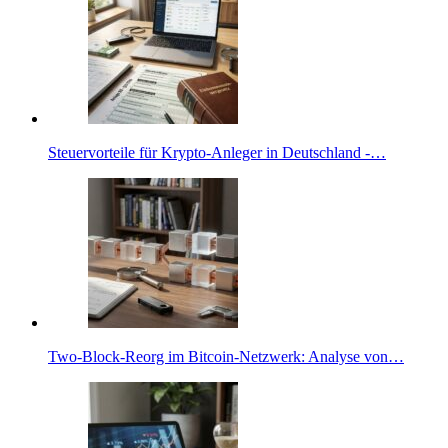
Steuervorteile für Krypto-Anleger in Deutschland -…
Two-Block-Reorg im Bitcoin-Netzwerk: Analyse von…