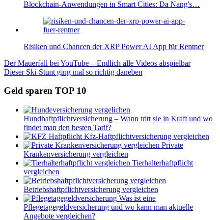
Blockchain-Anwendungen in Smart Cities: Da Nang's…
Risiken und Chancen der XRP Power AI App für Rentner
Beitragsnavigation
Vorheriger
Der Mauerfall bei YouTube – Endlich alle Videos abspielbar
Beitrag:
Nächster
Dieser Ski-Stunt ging mal so richtig daneben
Beitrag:
Geld sparen TOP 10
Hundhaftpflichtversicherung – Wann tritt sie in Kraft und wo
findet man den besten Tarif?
Kfz-Haftpflichtversicherung vergleichen
Private
Krankenversicherung vergleichen
Tierhalterhaftpflicht
vergleichen
Betriebshaftpflichtversicherung vergleichen
Was ist eine
Pflegetagegeldversicherung und wo kann man aktuelle
Angebote vergleichen?