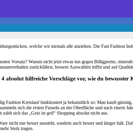
eidungsstücken, welche wir niemals alle anziehen. Die Fast Fashion Ind
ssten Vorsatz? Warum nicht jetzt etwas tun gegen Billigpreise, miser
nsumverhalten zurückfährst, bessere Auswahlen triffst und auf Qualität
r 4 absolut hilfreiche Vorschläge vor, wie du bewusster
 billig Fashion Kreislauf funktioniert ja bekanntlich so: Man kauft güns
ammeln sich die ersten Fusseln an der Oberfläche und nach einem Jah
zahlt sich das „Geiz ist geil“ Shopping absolut nicht aus.
are nicht nur besser aussieht, sondern auch besser und länger hält. Dahe
mehr Stolz tragen.