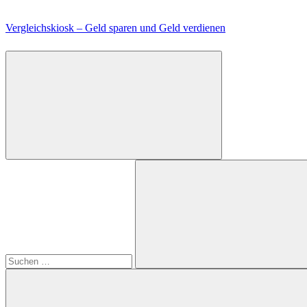
Zum
Inhalt
Vergleichskiosk – Geld sparen und Geld verdienen
springen
Suchen
nach:
Suchen