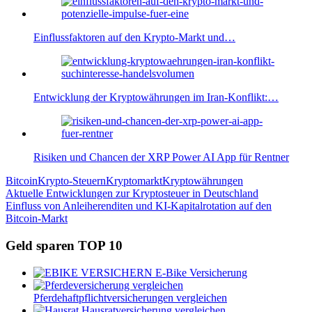
Einflussfaktoren auf den Krypto-Markt und…
Entwicklung der Kryptowährungen im Iran-Konflikt:…
Risiken und Chancen der XRP Power AI App für Rentner
Bitcoin
Krypto-Steuern
Kryptomarkt
Kryptowährungen
Beitragsnavigation
Vorheriger
Aktuelle Entwicklungen zur Kryptosteuer in Deutschland
Beitrag:
Nächster
Einfluss von Anleiherenditen und KI-Kapitalrotation auf den
Beitrag:
Bitcoin-Markt
Geld sparen TOP 10
E-Bike Versicherung
Pferdehaftpflichtversicherungen vergleichen
Hausratversicherung vergleichen