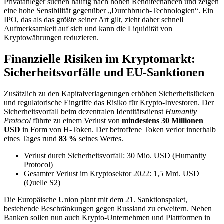
Privatanleger suchen häufig nach hohen Renditechancen und zeigen
eine hohe Sensibilität gegenüber „Durchbruch-Technologien“. Ein
IPO, das als das größte seiner Art gilt, zieht daher schnell
Aufmerksamkeit auf sich und kann die Liquidität von
Kryptowährungen reduzieren.
Finanzielle Risiken im Kryptomarkt:
Sicherheitsvorfälle und EU-Sanktionen
Zusätzlich zu den Kapitalverlagerungen erhöhen Sicherheitslücken
und regulatorische Eingriffe das Risiko für Krypto-Investoren. Der
Sicherheitsvorfall beim dezentralen Identitätsdienst
Humanity
Protocol
führte zu einem Verlust von
mindestens 30 Millionen
USD
in Form von H-Token. Der betroffene Token verlor innerhalb
eines Tages rund
83 %
seines Wertes.
Verlust durch Sicherheitsvorfall: 30 Mio. USD (Humanity
Protocol)
Gesamter Verlust im Kryptosektor 2022: 1,5 Mrd. USD
(Quelle S2)
Die Europäische Union plant mit dem 21. Sanktionspaket,
bestehende Beschränkungen gegen Russland zu erweitern. Neben
Banken sollen nun auch Krypto-Unternehmen und Plattformen in