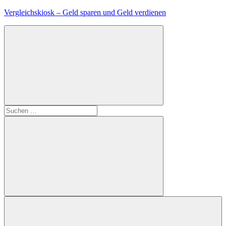
Zum
Vergleichskiosk – Geld sparen und Geld verdienen
Inhalt
springen
Suchen
nach:
Suchen