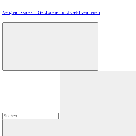
Zum
Inhalt
Vergleichskiosk – Geld sparen und Geld verdienen
springen
Suchen
nach:
Suchen